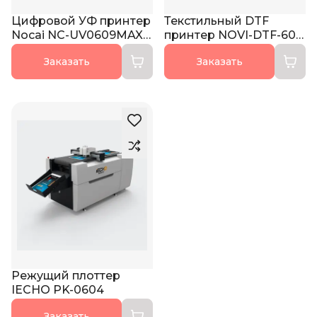
Цифровой УФ принтер
Текстильный DTF
Nocai NC-UV0609MAX-
принтер NOVI-DTF-60
II
PLUS II
Заказать
Заказать
Режущий плоттер
IECHO PK-0604
Заказать