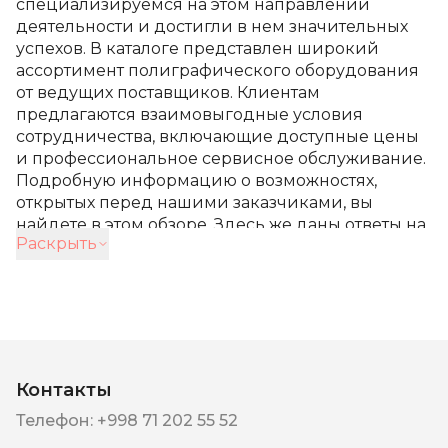
специализируемся на этом направлении
деятельности и достигли в нем значительных
успехов. В каталоге представлен широкий
ассортимент полиграфического оборудования
от ведущих поставщиков. Клиентам
предлагаются взаимовыгодные условия
сотрудничества, включающие доступные цены
и профессиональное сервисное обслуживание.
Подробную информацию о возможностях,
открытых перед нашими заказчиками, вы
найдете в этом обзоре. Здесь же даны ответы на
Раскрыть
часто задаваемые вопросы консультантам
службы поддержки Ava Trade.
Что мы предлагаем:
лучший выбор
полиграфического
Контакты
оборудования и услуг в
Телефон
:
+998 71 202 55 52
Ташкенте