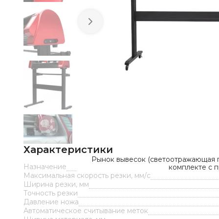
Характеристики
Рынок вывесок (светоотражающая п
Назначение
комплекте с 
Максимальная скорость резки, мм/с
Ширина резки, мм
Точность резки
Давление ножа
Автоматическое считывание меток