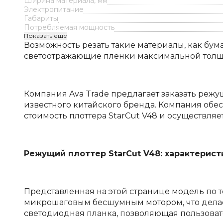
Ширина материала, мм
Электропитание
Габариты
Потребляемая мощность
Показать еще
Возможность резать такие материалы, как бума
светоотражающие плёнки максимальной толщи
Компания Ava Trade предлагает заказать реж
известного китайского бренда. Компания обе
стоимость плоттера StarCut V48 и осуществляе
Режущий плоттер StarCut V48: характерис
Представленная на этой странице модель по т
микрошаговым бесшумным мотором, что делае
светодиодная планка, позволяющая пользовате