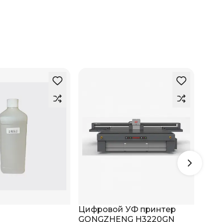
Цифровой УФ принтер
Циф
GONGZHENG H3220GN
GON