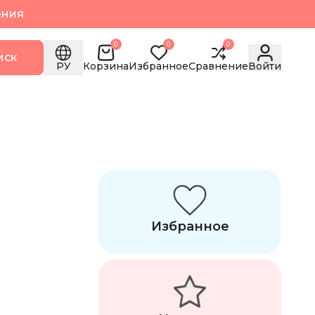
ания
0
0
0
иск
РУ
Корзина
Избранное
Сравнение
Войти
Избранное