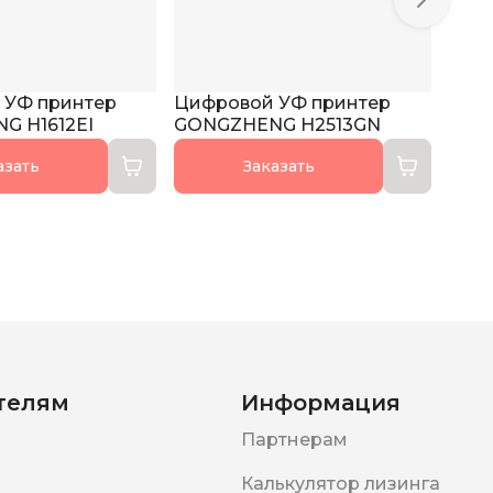
 УФ принтер
Цифровой УФ принтер
G H1612EI
GONGZHENG Н2513GN
азать
Заказать
телям
Информация
Партнерам
Калькулятор лизинга