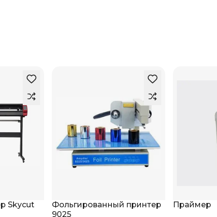
ы
р Skycut
Фольгированный принтер
Праймер
9025