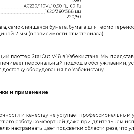
1350
AC220/110V±10,50 Гц~60 Гц
1620*360*388 мм
220/50
га, самоклеящаяся бумага, бумага для термоперенос
ной 2 мм (в зависимости от материала)
ущий плоттер StarCut V48 в Узбекистане. Мы предст
спечивает персональный подход в обслуживании, у
т доставку оборудования по Узбекистану.
тики и применение
очности и качеству не уступает профессиональным у
т его работу комфортной даже при длительном исп
лю настраивать цвет подсветки области реза, что 