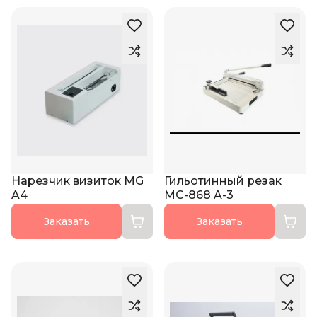
Нарезчик визиток MG
Гильотинный резак
A4
MC-868 A-3
Заказать
Заказать