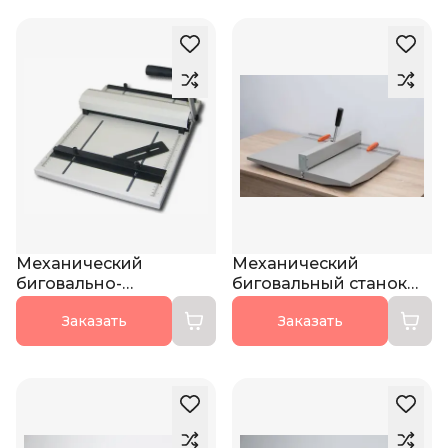
Механический
Механический
биговально-
биговальный станок
перфорационный
PC-460
Заказать
Заказать
станок HCP 315