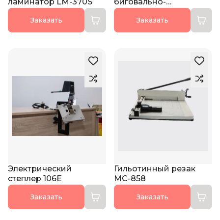
ламинатор LM-370S
биговально-
перфорационный
Заказать
Заказать
станок PC-650SA
Электрический
Гильотинный резак
степлер 106E
MC-858
Заказать
Заказать