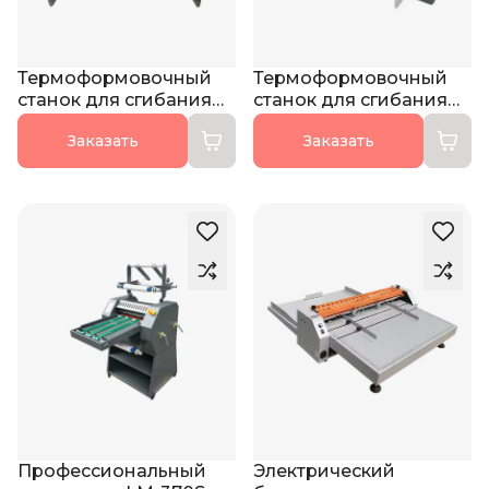
Термоформовочный
Термоформовочный
станок для сгибания
станок для сгибания
акрила ZW-OO12BD-L
акрила ZW-OOO6BD-L
Заказать
Заказать
Профессиональный
Электрический