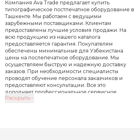
Компания Ava Trade предлагает купить
типографическое постпечатное оборудование в
Ташкенте. Мы работаем с ведущими
зарубежными поставщиками. Клиентам
предоставлены лучшие условия продажи. На
всю продукцию из нашего каталога
предоставляется гарантия. Покупателям
обеспечены минимальные для Узбекистана
цены на послепечатное оборудование. Мы
осуществляем быструю и надежную доставку
заказов. При необходимости специалисты
проводят обучение персонала заказчиков и
предоставляют консультации. Все это
дополняет профессиональное сервисное
Раскрыть
обслуживание постпечатных принадлежностей,
приобретенных в нашем магазине.
Ассортимент
послепечатного
оборудования в каталоге