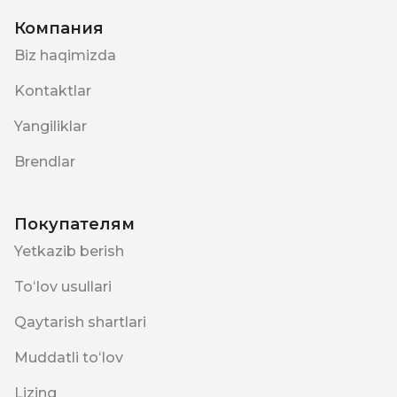
Компания
Biz haqimizda
Kontaktlar
Yangiliklar
Brendlar
Покупателям
Yetkazib berish
Toʻlov usullari
Qaytarish shartlari
Muddatli toʻlov
Lizing