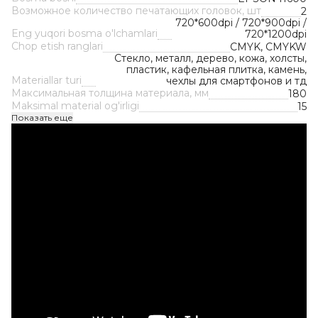
Возможное количество печатающих головок, шт
2
720*600dpi / 720*900dpi /
Eng yuqori bosma o'lchamlari
720*1200dpi
Chop etish ranglari
CMYK, CMYKW
Стекло, металл, дерево, кожа, холсты,
пластик, кафельная плитка, камень,
Materiallar turi
чехлы для смартфонов и тд
Максимальная толщина материала, мм
180
Maksimal material og'irligi
15
Показать еще