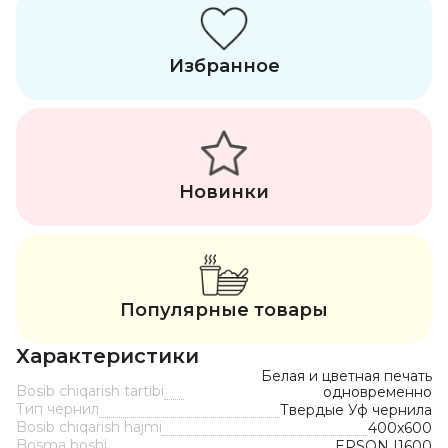
Избранное
Новинки
Популярные товары
Характеристики
Белая и цветная печать
Bosib chiqarish tartibi
одновременно
Тип чернил
Твердые Уф чернила
Bosib chiqarish hajmi
400x600
Bosma boshi
EPSON I1600