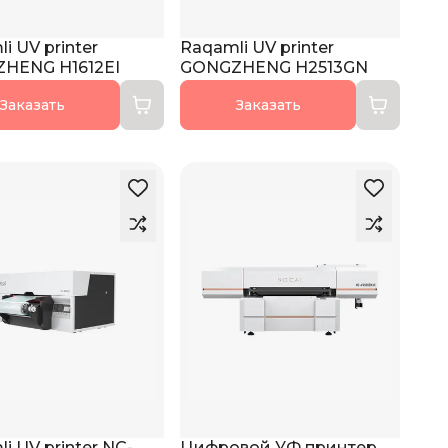
i UV printer
Raqamli UV printer
HENG H1612EI
GONGZHENG Н2513GN
Заказать
Заказать
i UV printer NC-
Цифровой УФ принтер