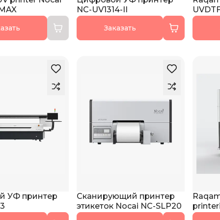
MAX
NC-UV1314-II
UVDT
азать
Заказать
й УФ принтер
Сканирующий принтер
Raqaml
3
этикеток Nocai NC-SLP20
printeri