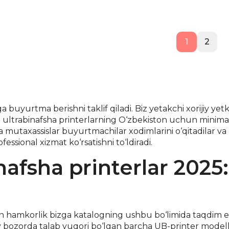
1
2
uyurtma berishni taklif qiladi. Biz yetakchi xorijiy yetk
a ultrabinafsha printerlarning O‘zbekiston uchun minimal
a mutaxassislar buyurtmachilar xodimlarini o‘qitadilar va
sional xizmat ko‘rsatishni to‘ldiradi.
afsha printerlar 2025
ilan hamkorlik bizga katalogning ushbu bo‘limida taqdim 
y bozorda talab yuqori bo‘lgan barcha UB-printer modell