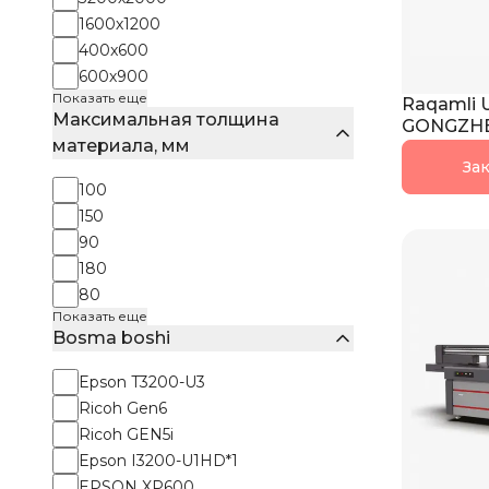
1600х1200
400x600
600х900
Показать еще
Raqamli U
Максимальная толщина
GONGZHE
материала, мм
Зак
100
150
90
180
80
Показать еще
Bosma boshi
Epson T3200-U3
Ricoh Gen6
Ricoh GEN5i
Epson I3200-U1HD*1
EPSON XP600