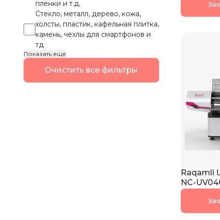
пленки и т.д.
Зак
Стекло, металл, дерево, кожа,
холсты, пластик, кафельная плитка,
камень, чехлы для смартфонов и
тд
Показать еще
Очистить все фильтры
Raqamli U
NC-UV040
Зак