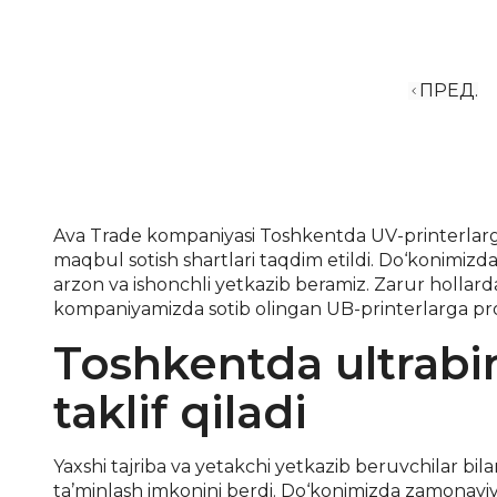
ПРЕД.
Ava Trade kompaniyasi Toshkentda UV-printerlarga b
maqbul sotish shartlari taqdim etildi. Do‘konimizd
arzon va ishonchli yetkazib beramiz. Zarur hollard
kompaniyamizda sotib olingan UB-printerlarga profes
Toshkentda ultrabin
taklif qiladi
Yaxshi tajriba va yetakchi yetkazib beruvchilar b
ta’minlash imkonini berdi. Do‘konimizda zamonavi