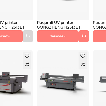
V printer
Raqamli UV printer
Raqaml
NG H2513ET
GONGZHENG H2513ET
GONG
PRO
азать
Заказать