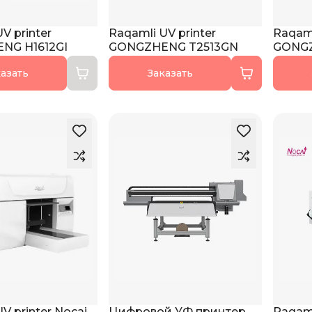
V printer
Raqamli UV printer
Raqaml
NG H1612GI
GONGZHENG T2513GN
GONGZ
азать
Заказать
V printer Nocai
Цифровой УФ принтер
Raqaml