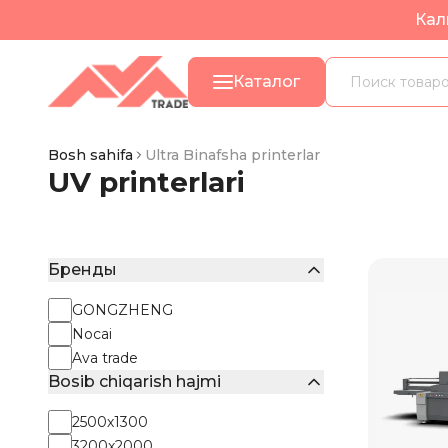
Кал
Каталог
Bosh sahifa
Ultra Binafsha printerlar
UV printerlari
Бренды
GONGZHENG
Nocai
Ava trade
Bosib chiqarish hajmi
2500х1300
3200х2000