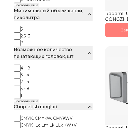
Показать еще
Минимальный объем капли,
Raqamli U
пиколитра
GONGZHE
5
Зак
2.5~3
7
Возможное количество
печатающих головок, шт
4 – 8
3 - 4
2 - 4
3 - 8
1
Показать еще
Chop etish ranglari
CMYK, CMYKW, CMYKWV
CMYK+Lc Lm Lk LLk +W+V
Raqamli U