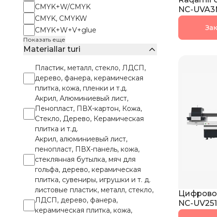
CMYK+W/CMYK
NC-UVA3
CMYK, CMYKW
Зак
CMYK+W+V+glue
Показать еще
Materiallar turi
Пластик, металл, стекло, ЛДСП,
дерево, фанера, керамическая
плитка, кожа, пленки и т.д.
Акрил, Алюминиевый лист,
Пенопласт, ПВХ-картон, Кожа,
Стекло, Дерево, Керамическая
плитка и т.д.
Акрил, алюминиевый лист,
пенопласт, ПВХ-панель, кожа,
стеклянная бутылка, мяч для
гольфа, дерево, керамическая
плитка, сувениры, игрушки и т. д.
листовые пластик, металл, стекло,
Цифрово
ЛДСП, дерево, фанера,
NC-UV251
керамическая плитка, кожа,