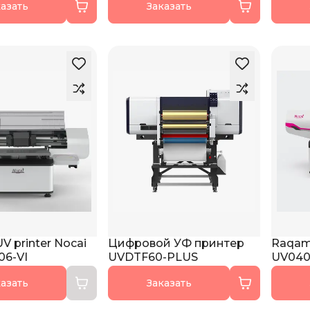
азать
Заказать
V printer Nocai
Цифровой УФ принтер
Raqaml
6-VI
UVDTF60-PLUS
UV040
азать
Заказать