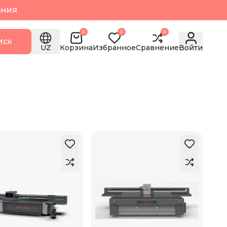
ания
0
0
0
иск
UZ
Корзина
Избранное
Сравнение
Войти