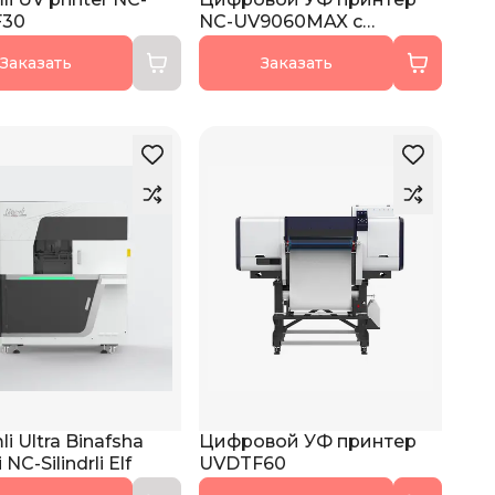
F30
NC-UV9060MAX с
камерой
Заказать
Заказать
i Ultra Binafsha
Цифровой УФ принтер
 NC-Silindrli Elf
UVDTF60