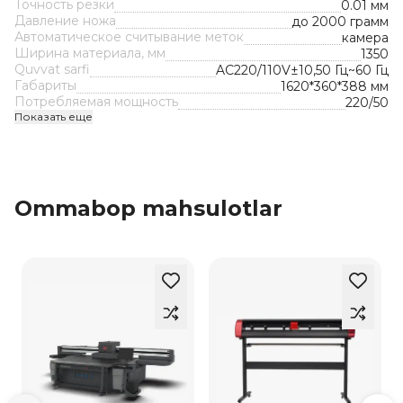
Точность резки
0.01 мм
Давление ножа
до 2000 грамм
Автоматическое считывание меток
камера
Ширина материала, мм
1350
Quvvat sarfi
AC220/110V±10,50 Гц~60 Гц
Габариты
1620*360*388 мм
Потребляемая мощность
220/50
Показать еще
Ommabop mahsulotlar