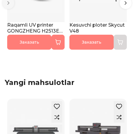
Raqamli UV printer
Kesuvchi ploter Skycut
GONGZHENG H2513ET
V48
PRO
Заказать
Заказать
Yangi mahsulotlar