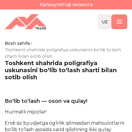
Калькулятор лизинга
UZ
Bosh sahifa
Toshkent shahrida poligrafiya uskunasini bo‘lib to‘lash
sharti bilan sotib olish
Toshkent shahrida poligrafiya
uskunasini bo‘lib to‘lash sharti bilan
sotib olish
Bo‘lib to‘lash — oson va qulay!
Hurmatli mijozlar!
Endi siz byudjetga og‘irlik qilmasdan mahsulotlarni
bo‘lib to‘lash asosida xarid qilishning ikki qulay