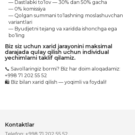
Dastlabki to‘lov — 30% dan 50% gacha
0% komissiya
Qolgan summani to‘lashning moslashuvchan
variantlari
Byudjetni tejang va xaridda ishonchga ega
bo‘ling
Biz siz uchun xarid jarayonini maksimal
darajada qulay qilish uchun individual
yechimlarni taklif qilamiz.
📞 Savollaringiz bormi? Biz har doim aloqadamiz:
+998 71 202 55 52
🛍 Biz bilan xarid qilish — yoqimli va foydali!
Kontaktlar
Telefon
:
+998 71 202 55 52