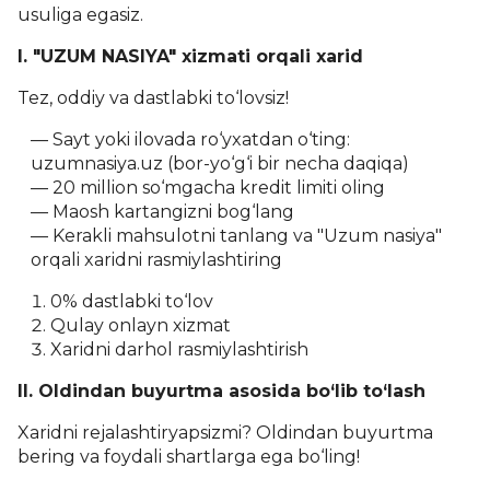
usuliga egasiz.
I. "UZUM NASIYA" xizmati orqali xarid
Tez, oddiy va dastlabki to‘lovsiz!
Sayt yoki ilovada ro‘yxatdan o‘ting:
uzumnasiya.uz (bor-yo‘g‘i bir necha daqiqa)
20 million so‘mgacha kredit limiti oling
Maosh kartangizni bog‘lang
Kerakli mahsulotni tanlang va "Uzum nasiya"
orqali xaridni rasmiylashtiring
0% dastlabki to‘lov
Qulay onlayn xizmat
Xaridni darhol rasmiylashtirish
II. Oldindan buyurtma asosida bo‘lib to‘lash
Xaridni rejalashtiryapsizmi? Oldindan buyurtma
bering va foydali shartlarga ega bo‘ling!