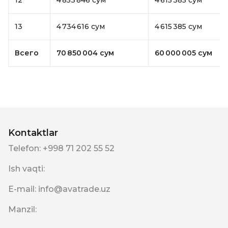
12
4 853 846 сум
4 615 385 сум
13
4 734 616 сум
4 615 385 сум
Всего
70 850 004 сум
60 000 005 сум
Kontaktlar
Telefon
:
+998 71 202 55 52
Ish vaqti
:
E-mail
:
info@avatrade.uz
Manzil
: