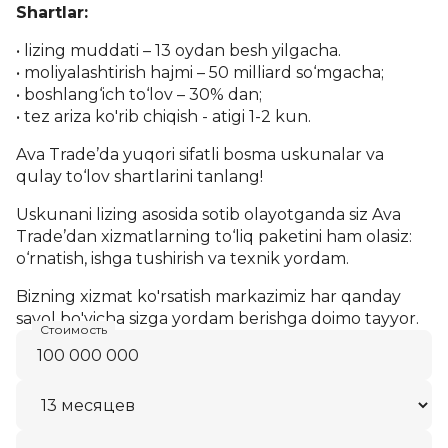
Shartlar:
• lizing muddati – 13 oydan besh yilgacha.
• moliyalashtirish hajmi – 50 milliard so‘mgacha;
• boshlang‘ich to‘lov – 30% dan;
• tez ariza ko'rib chiqish - atigi 1-2 kun.
Ava Trade’da yuqori sifatli bosma uskunalar va
qulay to‘lov shartlarini tanlang!
Uskunani lizing asosida sotib olayotganda siz Ava
Trade’dan xizmatlarning to‘liq paketini ham olasiz:
o‘rnatish, ishga tushirish va texnik yordam.
Bizning xizmat ko'rsatish markazimiz har qanday
savol bo'yicha sizga yordam berishga doimo tayyor.
Стоимость