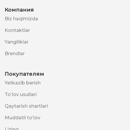
Компания
Biz haqimizda
Kontaktlar
Yangiliklar
Brendlar
Покупателям
Yetkazib berish
Toʻlov usullari
Qaytarish shartlari
Muddatli toʻlov
Lizing