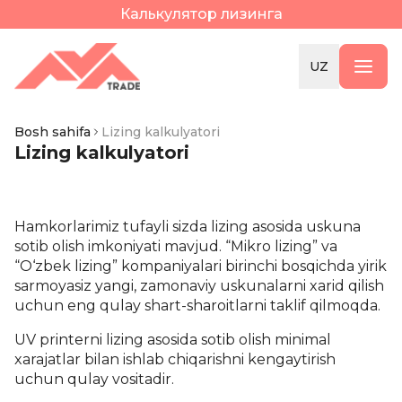
Калькулятор лизинга
UZ
Bosh sahifa
Lizing kalkulyatori
Lizing kalkulyatori
Hamkorlarimiz tufayli sizda lizing asosida uskuna
sotib olish imkoniyati mavjud. “Mikro lizing” va
“O‘zbek lizing” kompaniyalari birinchi bosqichda yirik
sarmoyasiz yangi, zamonaviy uskunalarni xarid qilish
uchun eng qulay shart-sharoitlarni taklif qilmoqda.
UV printerni lizing asosida sotib olish minimal
xarajatlar bilan ishlab chiqarishni kengaytirish
uchun qulay vositadir.