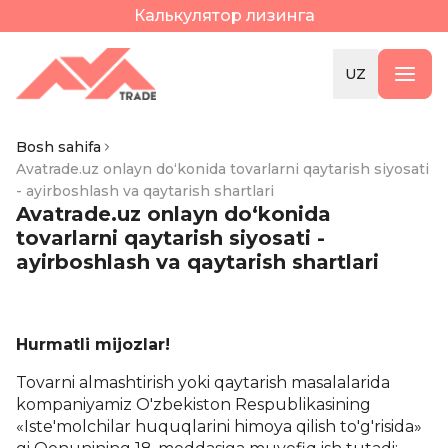
Калькулятор лизинга
UZ
Bosh sahifa
Avatrade.uz onlayn do‘konida tovarlarni qaytarish siyosati
- ayirboshlash va qaytarish shartlari
Avatrade.uz onlayn do‘konida
tovarlarni qaytarish siyosati -
ayirboshlash va qaytarish shartlari
Hurmatli mijozlar!
Tovarni almashtirish yoki qaytarish masalalarida
kompaniyamiz O'zbekiston Respublikasining
«Iste'molchilar huquqlarini himoya qilish to'g'risida»