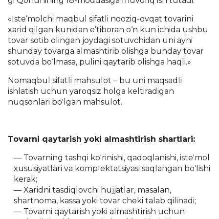
gi Qonunining 18-moddasiga muvofiq ish tutadi:
«Iste’molchi maqbul sifatli nooziq-ovqat tovarini
xarid qilgan kunidan e’tiboran o‘n kun ichida ushbu
tovar sotib olingan joydagi sotuvchidan uni ayni
shunday tovarga almashtirib olishga bunday tovar
sotuvda bo‘lmasa, pulini qaytarib olishga haqli.»
Nomaqbul sifatli mahsulot – bu uni maqsadli
ishlatish uchun yaroqsiz holga keltiradigan
nuqsonlari bo'lgan mahsulot.
Tovarni qaytarish yoki almashtirish shartlari:
Tovarning tashqi ko'rinishi, qadoqlanishi, iste'mol
xususiyatlari va komplektatsiyasi saqlangan bo‘lishi
kerak;
Xaridni tasdiqlovchi hujjatlar, masalan,
shartnoma, kassa yoki tovar cheki talab qilinadi;
Tovarni qaytarish yoki almashtirish uchun