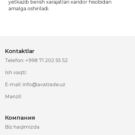
yetkazib berish xarajatlari xaridor hisobidan
amalga oshiriladi.
Kontaktlar
Telefon
:
+998 71 202 55 52
Ish vaqti
:
E-mail
:
info@avatrade.uz
Manzil
:
Компания
Biz haqimizda