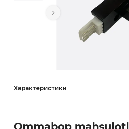
Характеристики
Ommabop mahsulotl