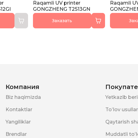
er
Raqamli UV printer
Raqamli UV
12GI
GONGZHENG T2513GN
GONGZHEN
Заказать
Зак
Компания
Покупат
Biz haqimizda
Yetkazib ber
Kontaktlar
Toʻlov usullar
Yangiliklar
Qaytarish sha
Brendlar
Muddatli toʻ