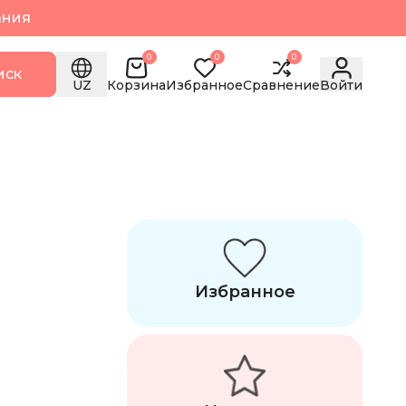
ания
0
0
0
иск
UZ
Корзина
Избранное
Сравнение
Войти
Избранное