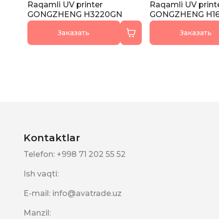
Raqamli UV printer
Raqamli UV print
GONGZHENG H3220GN
GONGZHENG H16
Заказать
Заказать
Kontaktlar
Telefon
:
+998 71 202 55 52
Ish vaqti
:
E-mail
:
info@avatrade.uz
Manzil
: