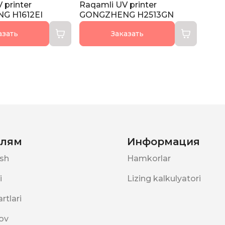
 printer
Raqamli UV printer
G H1612EI
GONGZHENG Н2513GN
азать
Заказать
елям
Информация
ish
Hamkorlar
i
Lizing kalkulyatori
rtlari
lov