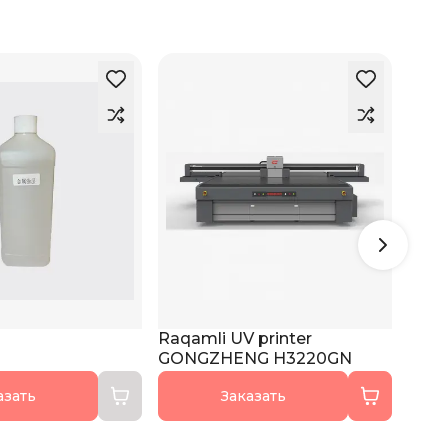
Raqamli UV printer
Raqa
GONGZHENG H3220GN
GON
азать
Заказать