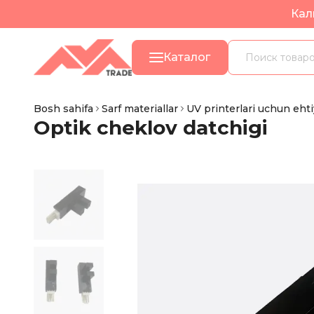
Кал
Каталог
Bosh sahifa
Sarf materiallar
UV printerlari uchun ehtiy
Optik cheklov datchigi