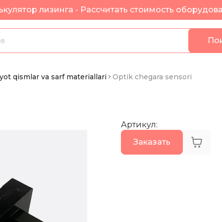
ькулятор лизинга - Рассчитать стоимость оборудов
По
ot qismlar va sarf materiallari
Optik chegara sensori
Артикул
:
Заказать