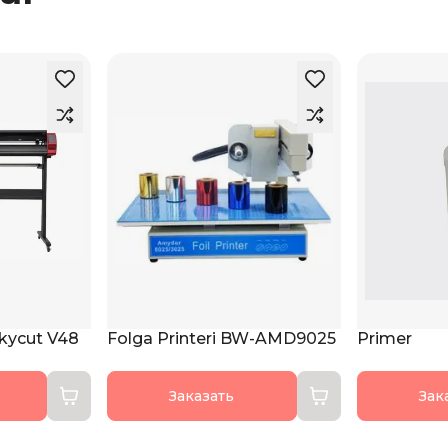
Skycut V48
Folga Printeri BW-AMD9025
Primer
Заказать
Зак