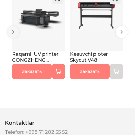
Raqamli UV printer
Kesuvchi ploter
Fo
GONGZHENG
Skycut V48
AM
H2513ET PRO
Заказать
Заказать
Kontaktlar
Telefon
:
+998 71 202 55 52