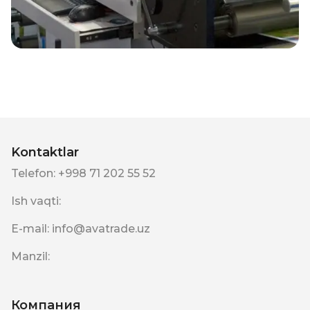
Kontaktlar
Telefon
:
+998 71 202 55 52
Ish vaqti
:
E-mail
:
info@avatrade.uz
Manzil
:
Компания