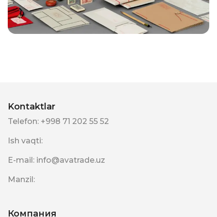
Kontaktlar
Telefon
:
+998 71 202 55 52
Ish vaqti
:
E-mail
:
info@avatrade.uz
Manzil
:
Компания