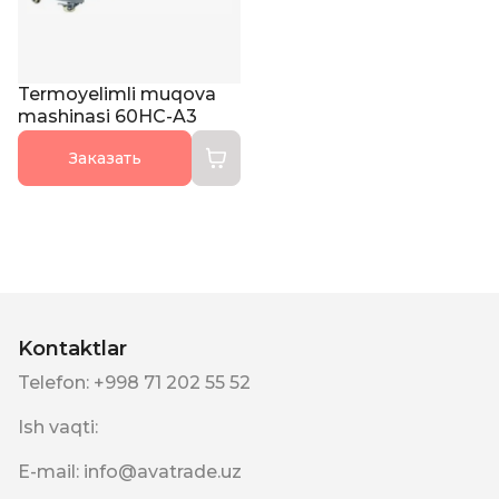
Termoyelimli muqova
mashinasi 60HC-A3
Заказать
Kontaktlar
Telefon
:
+998 71 202 55 52
Ish vaqti
:
E-mail
:
info@avatrade.uz